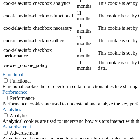
11
cookielawinfo-checkbox-analytics
This cookie is set b
months
11
cookielawinfo-checkbox-functional
The cookie is set by
months
11
cookielawinfo-checkbox-necessary
This cookie is set b
months
11
cookielawinfo-checkbox-others
This cookie is set b
months
cookielawinfo-checkbox-
11
This cookie is set b
performance
months
11
The cookie is set by
viewed_cookie_policy
months
data.
Functional
Functional
Functional cookies help to perform certain functionalities like sharing 
Performance
Performance
Performance cookies are used to understand and analyze the key perfor
Analytics
Analytics
Analytical cookies are used to understand how visitors interact with th
Advertisement
Advertisement
Advertisement cookies are used to provide visitors with relevant ads 