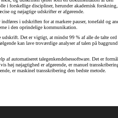
le i forskellige discipliner, herunder akademisk forskning,
cise og nøjagtige udskrifter er afgørende.
 indføres i udskriften for at markere pauser, tonefald og an
cerne i den oprindelige kommunikation.
skrift. Det er vigtigt, at mindst 99 % af alle de talte ord
følgende kan lave troværdige analyser af talen på baggrund
lp af automatiseret talegenkendelsessoftware. Det er formål
is høj nøjagtighed er afgørende, er manuel transskriberin
rende, er maskinel transskribering den bedste metode.