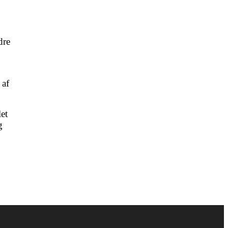
dre
 af
et
g