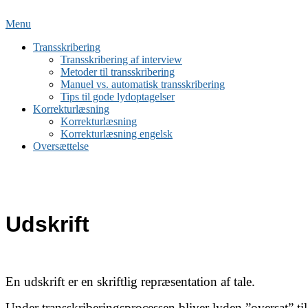
Spring
til
Menu
indhold
Transskribering
Transskribering af interview
Metoder til transskribering
Manuel vs. automatisk transskribering
Tips til gode lydoptagelser
Korrekturlæsning
Korrekturlæsning
Korrekturlæsning engelsk
Oversættelse
Udskrift
En udskrift er en skriftlig repræsentation af tale.
Under transskriberingsprocessen bliver lyden ”oversat” ti