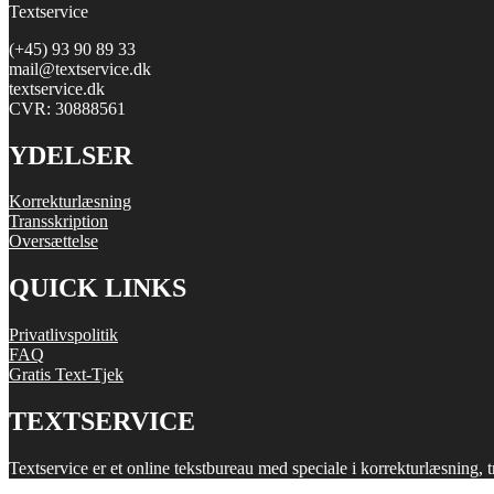
Textservice
(+45) 93 90 89 33
mail@textservice.dk
textservice.dk
CVR: 30888561
YDELSER
Korrekturlæsning
Transskription
Oversættelse
QUICK LINKS
Privatlivspolitik
FAQ
Gratis Text-Tjek
TEXTSERVICE
Textservice er et online tekstbureau med speciale i korrekturlæsning, 