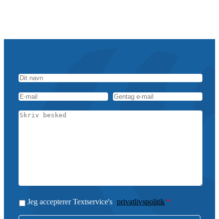
Jeg accepterer Textservice's
privatlivspolitik
*