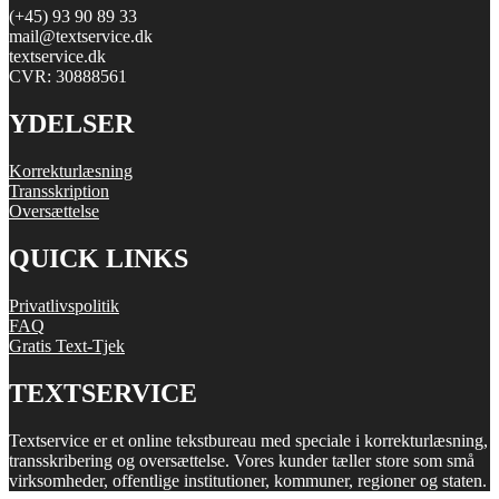
(+45) 93 90 89 33
mail@textservice.dk
textservice.dk
CVR: 30888561
YDELSER
Korrekturlæsning
Transskription
Oversættelse
QUICK LINKS
Privatlivspolitik
FAQ
Gratis Text-Tjek
TEXTSERVICE
Textservice er et online tekstbureau med speciale i korrekturlæsning,
transskribering og oversættelse. Vores kunder tæller store som små
virksomheder, offentlige institutioner, kommuner, regioner og staten.