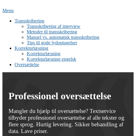
Spring
til
Menu
indhold
Transskribering
Transskribering af interview
Metoder til transskribering
Manuel vs. automatisk transskribering
Tips til gode lydoptagelser
Korrekturlæsning
Korrekturlæsning
Korrekturlæsning engelsk
Oversættelse
Professionel oversættelse
Mangler du hjælp til oversættelse? Textservice
tilbyder professionel oversættelse af alle tekster og
flere sprog. Hurtig levering. Sikker behandling af
data. Lave priser.