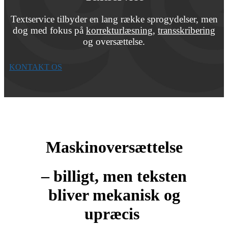
Textservice tilbyder en lang række sprogydelser, men
dog med fokus på
korrekturlæsning
,
transskribering
og oversættelse.
KONTAKT OS
Maskinoversættelse
– billigt, men teksten
bliver mekanisk og
upræcis